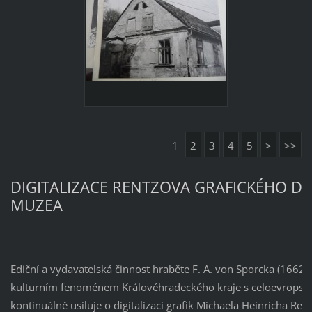
1
2
3
4
5
>
>>
DIGITALIZACE RENTZOVA GRAFICKÉHO D
MUZEA
Ediční a vydavatelská činnost hraběte F. A. von Sporcka (1662 
kulturním fenoménem Královéhradeckého kraje s celoevropsk
kontinuálně usiluje o digitalizaci grafik Michaela Heinricha Re