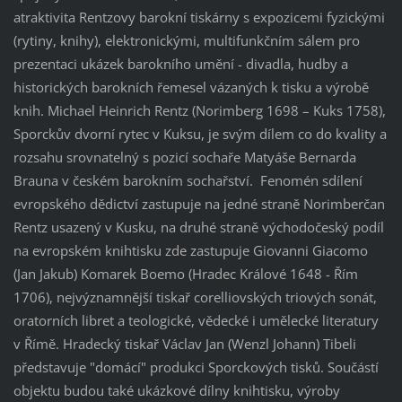
atraktivita Rentzovy barokní tiskárny s expozicemi fyzickými
(rytiny, knihy), elektronickými, multifunkčním sálem pro
prezentaci ukázek barokního umění - divadla, hudby a
historických barokních řemesel vázaných k tisku a výrobě
knih. Michael Heinrich Rentz (Norimberg 1698 – Kuks 1758),
Sporckův dvorní rytec v Kuksu, je svým dílem co do kvality a
rozsahu srovnatelný s pozicí sochaře Matyáše Bernarda
Brauna v českém barokním sochařství. Fenomén sdílení
evropského dědictví zastupuje na jedné straně Norimberčan
Rentz usazený v Kusku, na druhé straně východočeský podíl
na evropském knihtisku zde zastupuje Giovanni Giacomo
(Jan Jakub) Komarek Boemo (Hradec Králové 1648 - Řím
1706), nejvýznamnější tiskař corelliovských triových sonát,
oratorních libret a teologické, vědecké i umělecké literatury
v Římě. Hradecký tiskař Václav Jan (Wenzl Johann) Tibeli
představuje "domácí" produkci Sporckových tisků. Součástí
objektu budou také ukázkové dílny knihtisku, výroby