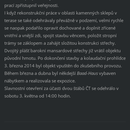
prací zpřístupnil veřejnosti.
I když rekonstrukční práce v oblasti kamenných sklepů v
terase se také odehrávaly převážně v podzemí, velmi rychle
se naopak podařilo opravit dochované a doplnit zřícené
vnitřní a vnější zdi, spojit stavbu věncem, položit stropní
trámy se záklopem a zahájit složitou konstrukci střechy.
Dvojitý plášť barokní mansardové střechy již vrátil objektu
původní hmotu. Po dokončení stavby a kolaudační prohlídce
3. března 2014 byl objekt vpuštěn do zkušebního provozu.
Během března a dubna byl někdejší
Baad-Haus
vybaven
nábytkem a realizovala se expozice.
Slavnostní otevření za účasti dvou štábů ČT se odehrálo v
sobotu 3. května od 14:00 hodin.