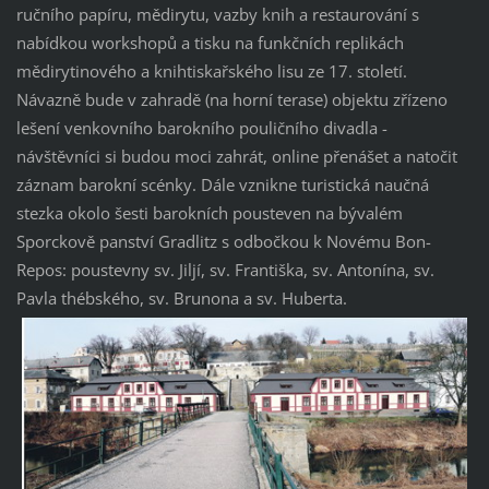
ručního papíru, mědirytu, vazby knih a restaurování s
nabídkou workshopů a tisku na funkčních replikách
mědirytinového a knihtiskařského lisu ze 17. století.
Návazně bude v zahradě (na horní terase) objektu zřízeno
lešení venkovního barokního pouličního divadla -
návštěvníci si budou moci zahrát, online přenášet a natočit
záznam barokní scénky. Dále vznikne turistická naučná
stezka okolo šesti barokních pousteven na bývalém
Sporckově panství Gradlitz s odbočkou k Novému Bon-
Repos: poustevny sv. Jiljí, sv. Františka, sv. Antonína, sv.
Pavla thébského, sv. Brunona a sv. Huberta.