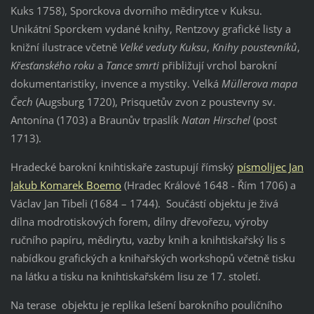
Kuks 1758), Sporckova dvorního mědirytce v Kuksu.
Unikátní Sporckem vydané knihy, Rentzovy grafické listy a
knižní ilustrace včetně
Velké veduty Kuksu
,
Knihy poustevníků
,
Křesťanského roku
a
Tance smrti
přibližují vrchol barokní
dokumentaristiky, invence a mystiky. Velká
Müllerova mapa
Čech
(Augsburg 1720), Prisquetův zvon z poustevny sv.
Antonína (1703) a Braunův trpaslík
Natan Hirschel
(post
1713).
Hradecké barokní knihtiskaře zastupují římský
písmolijec Jan
Jakub Komarek Boemo
(Hradec Králové 1648 - Řím 1706) a
Václav Jan Tibeli (1684 – 1744). Součástí objektu je živá
dílna modrotiskových forem, dílny dřevořezu, výroby
ručního papíru, mědirytu, vazby knih a knihtiskařský lis s
nabídkou grafických a knihařských workshopů včetně tisku
na látku a tisku na knihtiskařském lisu ze 17. století.
Na terase objektu je replika lešení barokního pouličního