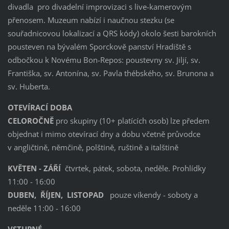
divadla pro divadelní improvizaci s live-kamerovým
přenosem. Muzeum nabízí i naučnou stezku (se
souřadnicovou lokalizací a QRS kódy) okolo šesti barokních
pousteven na bývalém Sporckově panství Hradiště s
odbočkou k Novému Bon-Repos: poustevny sv. Jiljí, sv.
Františka, sv. Antonína, sv. Pavla thébského, sv. Brunona a
sv. Huberta.
OTEVÍRACÍ DOBA
CELOROČNĚ
pro skupiny (10+ platících osob) lze předem
objednat i mimo otevírací dny a dobu včetně průvodce
v angličtině, němčině, polštině, ruštině a italštině
KVĚTEN - ZÁŘÍ
čtvrtek, pátek, sobota, neděle. Prohlídky
11:00 - 16:00
DUBEN, ŘÍJEN, LISTOPAD
pouze víkendy - soboty a
neděle 11:00 - 16:00
VSTUPNÉ