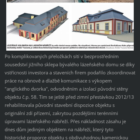
Po komplikovaných přeložkách sítí v bezprostředním
sousedství jižního sklepa bývalého lázeňského domu se díky
vstřícnosti investora a staveních firem podařilo zkoordinovat
práce na obnově a dlažbě komunikace s výkopem
"anglického dvorka", odvodněním a izolací původní stěny
objektu č.p. 58. Tím se ještě před zimní přestávkou 2012/13
rehabilitovala původní stavební dispozice objektu s
originální zdí přízemí, zakrytou pozdějšími terénními
úpravami lázeňského nábřeží. Přes nákladnost zásahu je
dnes dům jediným objektem na nábřeží, který tyto
historické proporce objektu s obdivuhodnou kamenickou