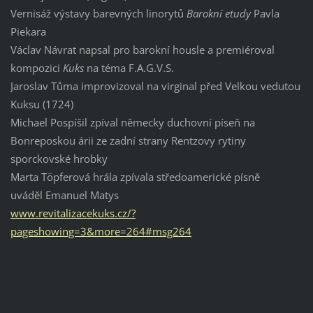
Vernisáž výstavy barevných linorytů
Barokní etudy
Pavla
Piekara
Václav Návrat napsal pro barokní housle a premiéroval
kompozici
Kuks
na téma F.A.G.V.S.
Jaroslav Tůma improvizoval na virginal před Velkou vedutou
Kuksu (1724)
Michael Pospíšil zpíval německy duchovní píseň na
Bonreposkou árii ze zadní strany Rentzovy rytiny
sporckovské hrobky
Marta Töpferová hrála zpívala středoamerické písně
uváděl Emanuel Matys
www.revitalizacekuks.cz/?
pageshowing=3&more=264#msg264