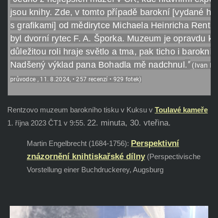
jsou knihy. Zde, v tomto případě barokní [vydané hr
s grafikami] od mědirytce Michaela Heinricha Rentze
byl dvorní rytec F. A. Šporka. Muzeum je opravdu k
důležitou roli hraje světlo a tma, pak ticho i barokní
.
"
Nadšený výklad pana Bohadla mě nadchnul
(Ivan Ku
průvodce , 11. 8.2024, • 257 recenzí • 929 fotek)
Rentzovo muzeum barokního tisku v Kuksu v
Toulavé kameř
e
22. minuta, 30. vteřina.
1. října 2023 ČT1 v 9:55.
Perspektivní
Martin Engelbrecht (1684-1756):
znázornění knihtiskařské dílny
(Perspectivische
Vorstellung einer Buchdruckerey, Augsburg