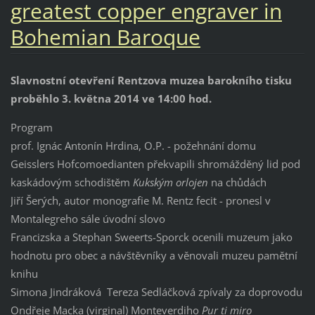
greatest copper engraver in
Bohemian Baroque
Slavnostní otevření Rentzova muzea barokního tisku
proběhlo 3. května 2014 ve 14:00 hod.
Program
prof. Ignác Antonín Hrdina, O.P. - požehnání domu
Geisslers Hofcomoedianten překvapili shromážděný lid pod
kaskádovým schodištěm
Kukským orlojen
na chůdách
Jiří Šerých, autor monografie M. Rentz fecit - pronesl v
Montalegreho sále úvodní slovo
Francizska a Stephan Sweerts-Sporck ocenili muzeum jako
hodnotu pro obec a návštěvníky a věnovali muzeu pamětní
knihu
Simona Jindráková Tereza Sedláčková zpívaly za doprovodu
Ondřeje Macka (virginal) Monteverdiho
Pur ti miro