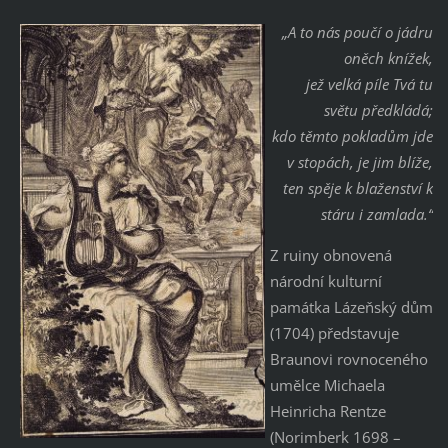
„A to nás poučí o jádru
oněch knížek,
jež velká píle Tvá tu
světu předkládá;
kdo těmto pokladům jde
v stopách, je jim blíže,
ten spěje k blaženství k
stáru i zamlada.“
Z ruiny obnovená
národní kulturní
památka Lázeňský dům
(1704) představuje
Braunovi rovnoceného
umělce Michaela
Heinricha Rentze
(Norimberk 1698 –