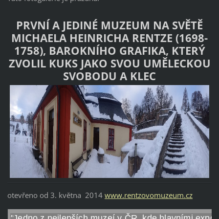
PRVNÍ A JEDINÉ MUZEUM NA SVĚTĚ
MICHAELA HEINRICHA RENTZE
(1698-
1758), BAROKNÍHO GRAFIKA, KTERÝ
ZVOLIL KUKS JAKO SVOU UMĚLECKOU
SVOBODU A KLEC
otevřeno od 3. května 2014
www.rentzovomuzeum.cz
"
Jedno z nejlepších muzeí v ČR, kde hlavními expo