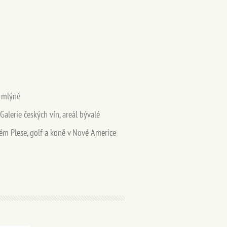
ě mlýně
lerie českých vín, areál bývalé
arém Plese, golf a koně v Nové Americe