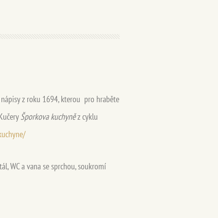
a nápisy z roku 1694, kterou pro hraběte
 Kučery
Šporkova kuchyně
z cyklu
kuchyne/
tál, WC a vana se sprchou, soukromí