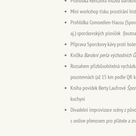
Prohlídka Rentzova muzea barokníh
Mini workshop tisku prostírání hi
Prohlídka Comoedien-Hausu (Sporck
aj.) sporckovských písniček (loutna
Příprava Sporckovy kávy proti bol
Knížka
Barokní perla východních Č
Rozsahem přizbůsobitelná vycházka
poustevnách (až 15 km podle QR k
Kniha povídek Berty Laufrové
Špor
kuchyni
Divadelní improvizace scény z pův
s online přenosem pro přátele a z