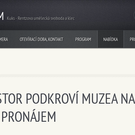
M
Kuks - Rentzova umělecká svoboda a klec
MERA
OTEVÍRACÍ DOBA, KONTAKT
PROGRAM
NABÍDKA
PR
STOR PODKROVÍ MUZEA NA
 PRONÁJEM