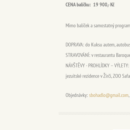
CENA balíčku: 19 900,- Kč
Mimo balíček a samostatný progra
DOPRAVA: do Kuksu autem, autobuse
STRAVOVÁNÍ: v restaurantu Baroque, 
NÁVŠTĚVY - PROHLÍDKY – VÝLETY: hos
jezuitské rezidence v Žirči, ZOO Saf
Objednávky:
sbohadlo@gmail.com