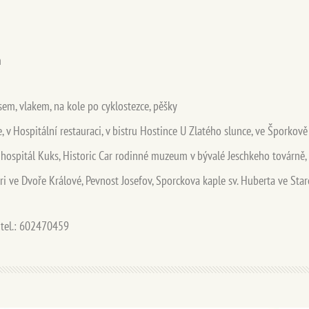
m
m, vlakem, na kole po cyklostezce, pěšky
v Hospitální restauraci, v bistru Hostince U Zlatého slunce, ve Šporkov
pitál Kuks, Historic Car rodinné muzeum v bývalé Jeschkeho továrně, Ga
ari ve Dvoře Králové, Pevnost Josefov, Sporckova kaple sv. Huberta ve St
, tel.: 602470459