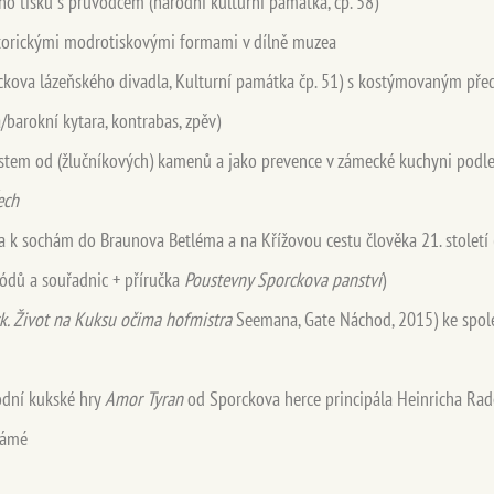
o tisku s průvodcem (národní kulturní památka, čp. 58)
storickými modrotiskovými formami v dílně muzea
ova lázeňského divadla, Kulturní památka čp. 51) s kostýmovaným před
/barokní kytara, kontrabas, zpěv)
estem od (žlučníkových) kamenů a jako prevence v zámecké kuchyni podle
ech
 k sochám do Braunova Betléma a na Křížovou cestu člověka 21. století 
ódů a souřadnic + příručka
Poustevny Sporckova panství
)
k. Život na Kuksu očima hofmistra
Seemana, Gate Náchod, 2015) ke spole
odní kukské hry
Amor Tyran
od Sporckova herce principála Heinricha Rad
námé