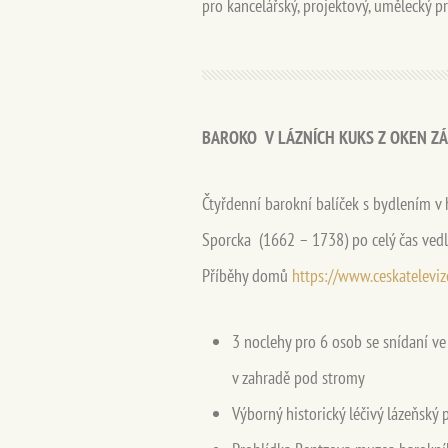
pro kancelářský, projektový, umělecký p
BAROKO V LÁZNÍCH KUKS Z OKEN Z
Čtyřdenní barokní balíček s bydlením v 
Sporcka (1662 – 1738) po celý čas ved
Příběhy domů
https://www.ceskatelev
3 noclehy pro 6 osob se snídaní ve
v zahradě pod stromy
Výborný historický léčivý lázeňsk