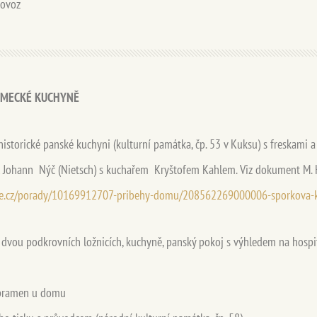
rovoz
ÁMECKÉ KUCHYNĚ
historické panské kuchyni (kulturní památka, čp. 53 v Kuksu) s freskami 
l Johann Nýč (Nietsch) s kuchařem Kryštofem Kahlem. Viz dokument M.
ize.cz/porady/10169912707-pribehy-domu/208562269000006-sporkova-
 dvou podkrovních ložnicích, kuchyně, panský pokoj s výhledem na hospi
ý pramen u domu