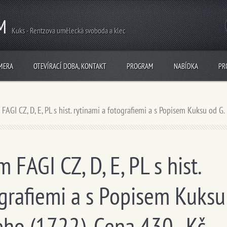
M
Kuks - Rentzova umělecká svoboda a klec
MERA
OTEVÍRACÍ DOBA, KONTAKT
PROGRAM
NABÍDKA
PR
AGI CZ, D, E, PL s hist. rytinami a fotografiemi a s Popisem Kuksu od G.
FAGI CZ, D, E, PL s hist.
ografiemi a s Popisem Kuksu
eho (1722). Cena 430,- Kč