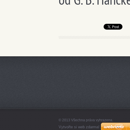
© 2013 Všechna práva vyhrazena.
Vytvořte si web zdarma!