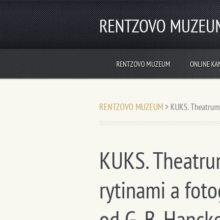
RENTZOVO MUZEU
RENTZOVO MUZEUM
ONLINE KA
RENTZOVO MUZEUM
>
KUKS. Theatrum F
KUKS. Theatrum 
rytinami a fot
od G. B. Hanck